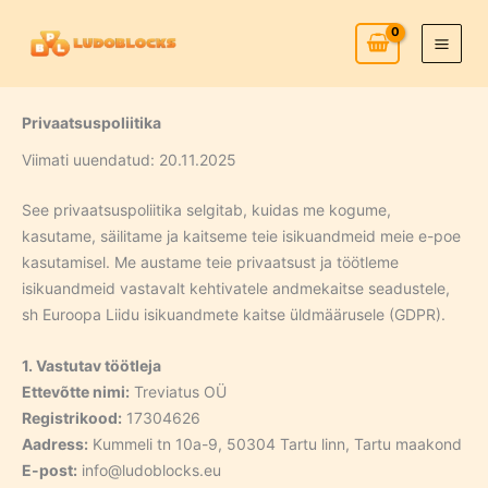
Skip
to
content
Privaatsuspoliitika
Viimati uuendatud: 20.11.2025
See privaatsuspoliitika selgitab, kuidas me kogume,
kasutame, säilitame ja kaitseme teie isikuandmeid meie e-poe
kasutamisel. Me austame teie privaatsust ja töötleme
isikuandmeid vastavalt kehtivatele andmekaitse seadustele,
sh Euroopa Liidu isikuandmete kaitse üldmäärusele (GDPR).
1. Vastutav töötleja
Ettevõtte nimi:
Treviatus OÜ
Registrikood:
17304626
Aadress:
Kummeli tn 10a-9, 50304 Tartu linn, Tartu maakond
E-post:
info@ludoblocks.eu