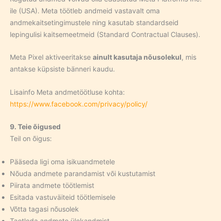
ile (USA). Meta töötleb andmeid vastavalt oma
andmekaitsetingimustele ning kasutab standardseid
lepingulisi kaitsemeetmeid (Standard Contractual Clauses).
Meta Pixel aktiveeritakse
ainult kasutaja nõusolekul
, mis
antakse küpsiste bänneri kaudu.
Lisainfo Meta andmetöötluse kohta:
https://www.facebook.com/privacy/policy/
9. Teie õigused
Teil on õigus:
Pääseda ligi oma isikuandmetele
Nõuda andmete parandamist või kustutamist
Piirata andmete töötlemist
Esitada vastuväiteid töötlemisele
Võtta tagasi nõusolek
Taotleda andmete ülekandmist