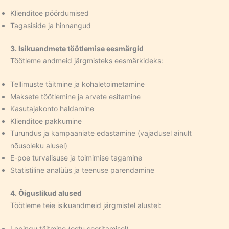
Klienditoe pöördumised
Tagasiside ja hinnangud
3. Isikuandmete töötlemise eesmärgid
Töötleme andmeid järgmisteks eesmärkideks:
Tellimuste täitmine ja kohaletoimetamine
Maksete töötlemine ja arvete esitamine
Kasutajakonto haldamine
Klienditoe pakkumine
Turundus ja kampaaniate edastamine (vajadusel ainult
nõusoleku alusel)
E-poe turvalisuse ja toimimise tagamine
Statistiline analüüs ja teenuse parendamine
4. Õiguslikud alused
Töötleme teie isikuandmeid järgmistel alustel:
Lepingu täitmine (ostu sooritamisel)