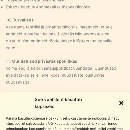
Esitada kaebus Andmekaitse Inspektsioonile
10. Turvalisus
Kasutame tehnilisi ja organisatsioonilisi meetmeid, et teie
andmeid turvaliselt kaitsta. Ligipääs isikuandmetele on
piiratud ning andmeid töödeldakse krüpteeritud kanalite
kaudu.
11. Muudatused privaatsuspoliitikas
Võime aeg-ajalt privaatsuspoliitikat uuendada. Uuendused
avaldatakse sellel lehel koos muudatuste jõustumise
kuupäevaga.
12. Kontakt
See veebileht kasutab
Kui teil on küsimusi privaatsuspoliitika või andmetöötluse
küpsiseid
kohta, võtke meiega ühendust e-posti teel
info@ludoblocks.eu.
Parima kasutuskogemuse pakkumiseks kasutame tehnoloogiaid, nagu
küpsised, et salvestada ja/või kasutada teavet seadme kohta. Nende
tehnoloogiate kasutamisega nõustumine võimaldab meil sellel veebilehel