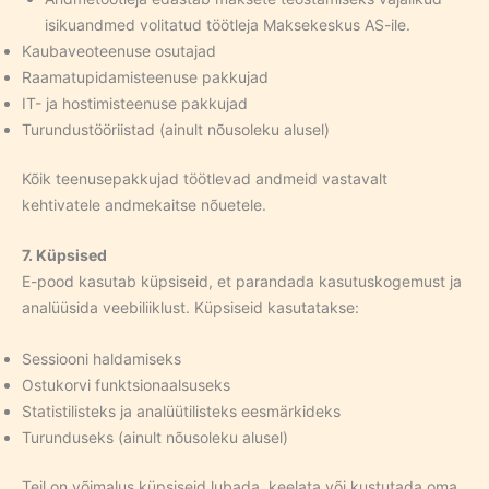
isikuandmed volitatud töötleja Maksekeskus AS-ile.
Kaubaveoteenuse osutajad
Raamatupidamisteenuse pakkujad
IT- ja hostimisteenuse pakkujad
Turundustööriistad (ainult nõusoleku alusel)
Kõik teenusepakkujad töötlevad andmeid vastavalt
kehtivatele andmekaitse nõuetele.
7. Küpsised
E-pood kasutab küpsiseid, et parandada kasutuskogemust ja
analüüsida veebiliiklust. Küpsiseid kasutatakse:
Sessiooni haldamiseks
Ostukorvi funktsionaalsuseks
Statistilisteks ja analüütilisteks eesmärkideks
Turunduseks (ainult nõusoleku alusel)
Teil on võimalus küpsiseid lubada, keelata või kustutada oma