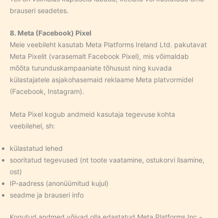
brauseri seadetes.
8. Meta (Facebook) Pixel
Meie veebileht kasutab Meta Platforms Ireland Ltd. pakutavat
Meta Pixelit (varasemalt Facebook Pixel), mis võimaldab
mõõta turunduskampaaniate tõhusust ning kuvada
külastajatele asjakohasemaid reklaame Meta platvormidel
(Facebook, Instagram).
Meta Pixel kogub andmeid kasutaja tegevuse kohta
veebilehel, sh:
külastatud lehed
sooritatud tegevused (nt toote vaatamine, ostukorvi lisamine,
ost)
IP-aadress (anonüümitud kujul)
seadme ja brauseri info
Kogutud andmed võivad olla edastatud Meta Platforms Inc.-