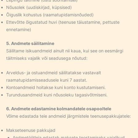
Nõusolek (uudiskirjad, küpsised)
Õiguslik kohustus (raamatupidamisnõuded)
Ettevõtte õigustatud huvi (teenuse täiustamine, pettuste
ennetamine)
5. Andmete säilitamine
Säilitame isikuandmeid ainult nii kaua, kui see on eesmärgi
täitmiseks vajalik või seadusega nõutud:
Arveldus- ja ostuandmeid säilitatakse vastavalt
raamatupidamisseadusele kuni 7 aastat.
Kontoandmeid hoitakse kuni konto kustutamiseni.
Turundusandmeid kuni nõusoleku tagasivõtmiseni.
6. Andmete edastamine kolmandatele osapooltele
Võime edastada teie andmeid järgmistele teenusepakkujatele:
Makseteenuse pakkujad
Andmetöötleja edastab maksete teostamiseks vajalikud