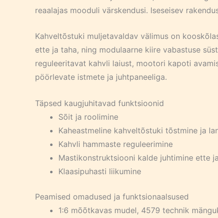
reaalajas mooduli värskendusi. Iseseisev rakendus
Kahveltõstuki muljetavaldav välimus on kooskõlas 
ette ja taha, ning modulaarne kiire vabastuse sü
reguleeritavat kahvli laiust, mootori kapoti avamis
pöörlevate istmete ja juhtpaneeliga.
Täpsed kaugjuhitavad funktsioonid
Sõit ja roolimine
Kaheastmeline kahveltõstuki tõstmine ja l
Kahvli hammaste reguleerimine
Mastikonstruktsiooni kalde juhtimine ette j
Klaasipuhasti liikumine
Peamised omadused ja funktsionaalsused
1:6 mõõtkavas mudel, 4579 technik mänguk