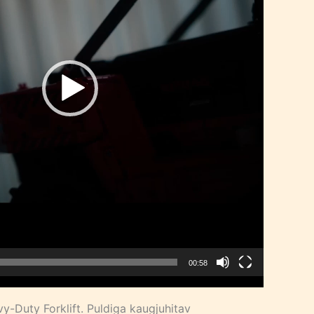
00:58
-Duty Forklift. Puldiga kaugjuhitav