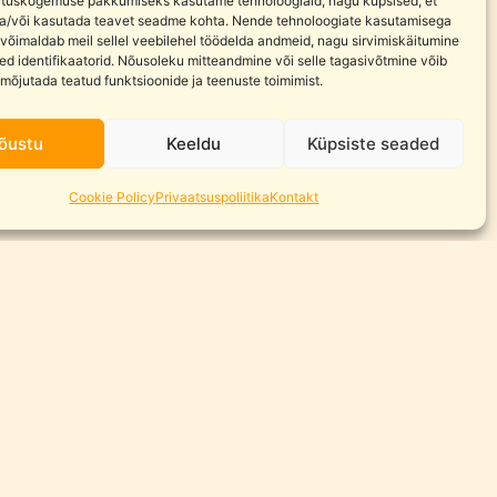
tuskogemuse pakkumiseks kasutame tehnoloogiaid, nagu küpsised, et
ja/või kasutada teavet seadme kohta. Nende tehnoloogiate kasutamisega
võimaldab meil sellel veebilehel töödelda andmeid, nagu sirvimiskäitumine
ed identifikaatorid. Nõusoleku mitteandmine või selle tagasivõtmine võib
 mõjutada teatud funktsioonide ja teenuste toimimist.
õustu
Keeldu
Küpsiste seaded
Cookie Policy
Privaatsuspoliitika
Kontakt