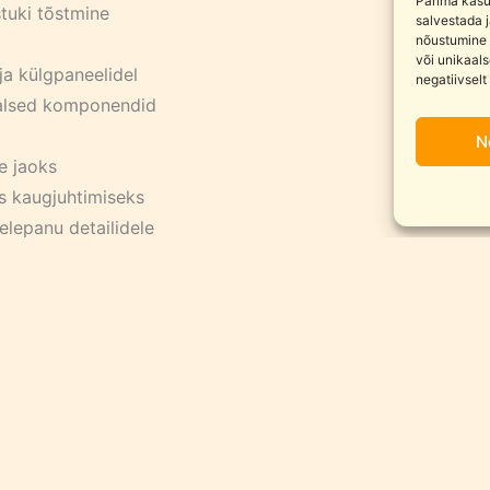
Parima kasu
stuki tõstmine
salvestada 
nõustumine 
või unikaals
ja külgpaneelidel
negatiivselt
aalsed komponendid
N
e jaoks
s kaugjuhtimiseks
elepanu detailidele
tav akupakk