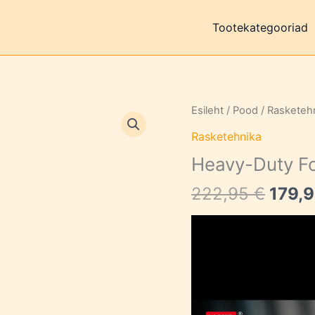
Tootekategooriad
Esileht
/
Pood
/
Rasketeh
Rasketehnika
Heavy-Duty Fo
Algn
222,95
€
179,
hind
Videoesitaja
oli:
222,9