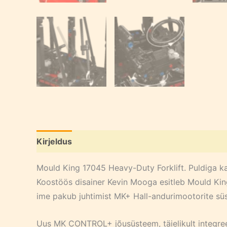
Kirjeldus
Mould King 17045 Heavy-Duty Forklift. Puldiga ka
Koostöös disainer Kevin Mooga esitleb Mould Kin
ime pakub juhtimist MK+ Hall-andurimootorite süs
Uus MK CONTROL+ jõusüsteem, täielikult integreer