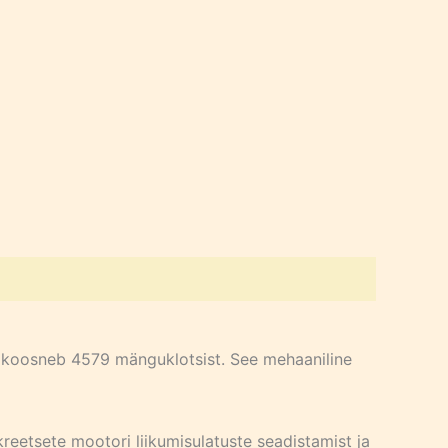
s koosneb 4579 mänguklotsist. See mehaaniline
eetsete mootori liikumisulatuste seadistamist ja