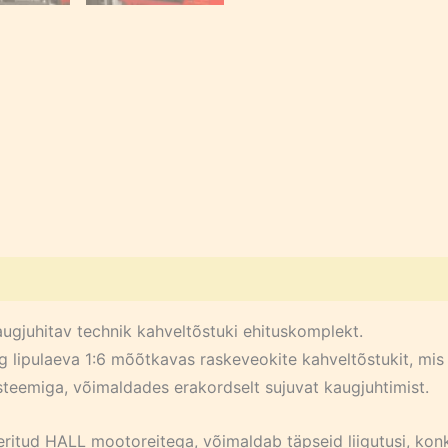
ugjuhitav technik kahveltõstuki ehituskomplekt.
g lipulaeva 1:6 mõõtkavas raskeveokite kahveltõstukit, mi
teemiga, võimaldades erakordselt sujuvat kaugjuhtimist.
itud HALL mootoreitega, võimaldab täpseid liigutusi, konkr