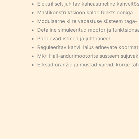
Elektriliselt juhitav kaheastmeline kahveltõ
Mastikonstruktsioon kalde funktsiooniga
Modulaarne kiire vabastuse süsteem taga- 
Detailne simuleeritud mootor ja funktsion
Pöörlevad istmed ja juhtpaneel
Reguleeritav kahvli laius erinevate koormat
MK+ Hall-andurimootorite süsteem sujuvak
Erksad oranžid ja mustad värvid, kõrge täh
1 × HALL XL mootor
4 × HALL HL mootorit
1 × MKH6.0 laetav akupakk1 × MKH6.0 lae
Uus juhtimisliides mobiilirakenduses
Ehitusjuhend pakendis kaasas
Seotud tooted