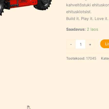
kahveltõstuki ehitusko
ehitusklotsist.
Build it. Play it. Love it.
Saadavus:
2 laos
Heavy-
Li
-
+
Duty
Forklift
Tootekood:
17045
Kate
Remote
Controlled
kogus