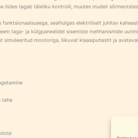
e liides tagab täieliku kontrolli, muutes mudeli sõrmeotstes
funktsionaalsusega, sealhulgas elektriliselt juhitav kahea
steem taga- ja külgpaneelidel sisemiste mehhanismide uuri
t simuleeritud mootoriga, liikuvat klaasipuhastit ja avatavai
angetamine
a taha
lotsi