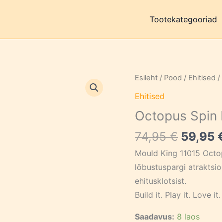
Tootekategooriad
Esileht
/
Pood
/
Ehitised
/
Ehitised
Octopus Spin 
Algne
74,95
€
59,95
hind
Mould King 11015 Octop
oli:
lõbustuspargi atraktsi
74,95 €
ehitusklotsist.
Build it. Play it. Love it.
Saadavus:
8 laos