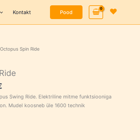
❤
Kontakt
Pood
 Octopus Spin Ride
Ride
Current
€
price
us Swing Ride. Elektriline mitme funktsiooniga
is:
oon. Mudel koosneb üle 1600 technik
.
59,95 €.