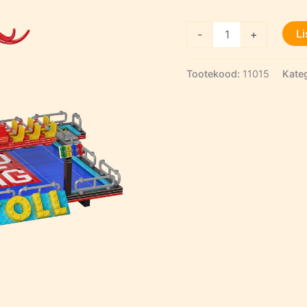
Octopus
Li
-
+
Spin
Ride
Tootekood:
11015
Kate
kogus