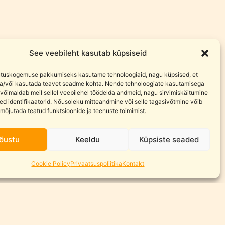
See veebileht kasutab küpsiseid
tuskogemuse pakkumiseks kasutame tehnoloogiaid, nagu küpsised, et
ja/või kasutada teavet seadme kohta. Nende tehnoloogiate kasutamisega
võimaldab meil sellel veebilehel töödelda andmeid, nagu sirvimiskäitumine
ed identifikaatorid. Nõusoleku mitteandmine või selle tagasivõtmine võib
 mõjutada teatud funktsioonide ja teenuste toimimist.
õustu
Keeldu
Küpsiste seaded
Cookie Policy
Privaatsuspoliitika
Kontakt