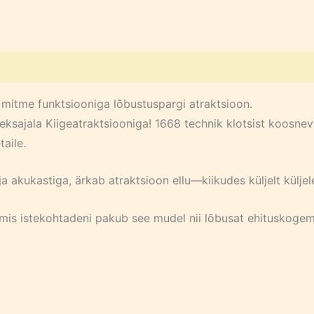
 mitme funktsiooniga lõbustuspargi atraktsioon.
eksajala Kiigeatraktsiooniga! 1668 technik klotsist koosne
taile.
akukastiga, ärkab atraktsioon ellu—kiikudes küljelt küljel
svalmis istekohtadeni pakub see mudel nii lõbusat ehituskog