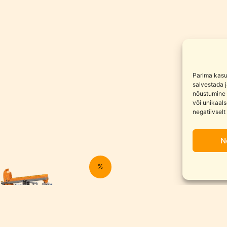
Parima kasu
salvestada 
nõustumine 
või unikaals
negatiivselt
N
%