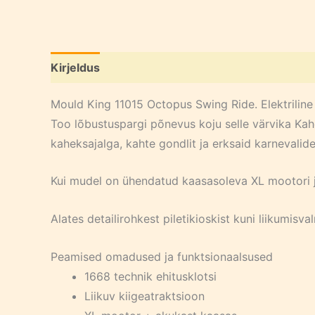
Kirjeldus
Mould King 11015 Octopus Swing Ride. Elektriline
Too lõbustuspargi põnevus koju selle värvika Kah
kaheksajalga, kahte gondlit ja erksaid karnevalide
Kui mudel on ühendatud kaasasoleva XL mootori ja 
Alates detailirohkest piletikioskist kuni liikumi
Peamised omadused ja funktsionaalsused
1668 technik ehitusklotsi
Liikuv kiigeatraktsioon