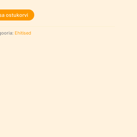
sa ostukorvi
gooria:
Ehitised