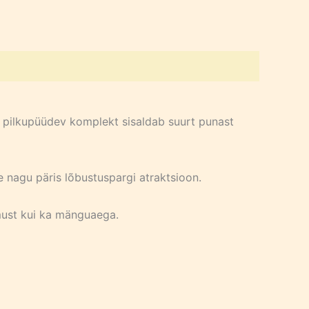
v pilkupüüdev komplekt sisaldab suurt punast
e nagu päris lõbustuspargi atraktsioon.
emust kui ka mänguaega.