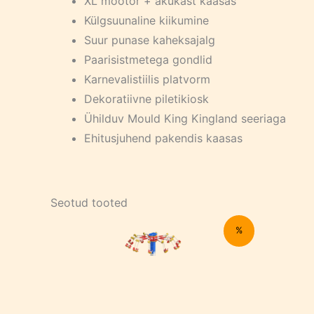
XL mootor + akukast kaasas
Külgsuunaline kiikumine
Suur punase kaheksajalg
Paarisistmetega gondlid
Karnevalistiilis platvorm
Dekoratiivne piletikiosk
Ühilduv Mould King Kingland seeriaga
Ehitusjuhend pakendis kaasas
Seotud tooted
%