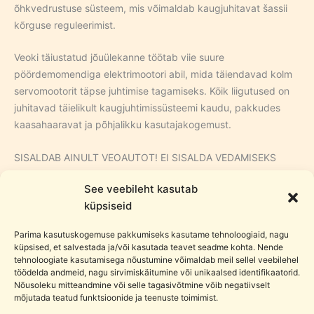
õhkvedrustuse süsteem, mis võimaldab kaugjuhitavat šassii
kõrguse reguleerimist.
Veoki täiustatud jõuülekanne töötab viie suure
pöördemomendiga elektrimootori abil, mida täiendavad kolm
servo­mootorit täpse juhtimise tagamiseks. Kõik liigutused on
juhitavad täielikult kaugjuhtimissüsteemi kaudu, pakkudes
kaasahaaravat ja põhjalikku kasutajakogemust.
SISALDAB AINULT VEOAUTOT! EI SISALDA VEDAMISEKS
TREILERIT! TREILER TULEB ERALDI OSTA!
See veebileht kasutab
küpsiseid
Peamised omadused ja funktsionaalsused
60 cm pikk
Parima kasutuskogemuse pakkumiseks kasutame tehnoloogiaid, nagu
Üle 4600 technik mänguklotsi
küpsised, et salvestada ja/või kasutada teavet seadme kohta. Nende
Puldiga juhitav
tehnoloogiate kasutamisega nõustumine võimaldab meil sellel veebilehel
töödelda andmeid, nagu sirvimiskäitumine või unikaalsed identifikaatorid.
Pneumaatilised silindrid
Nõusoleku mitteandmine või selle tagasivõtmine võib negatiivselt
3 servo­mootorit
mõjutada teatud funktsioonide ja teenuste toimimist.
1 suur kõrge pöördemomendiga elektrimootor