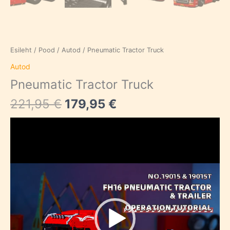
Esileht
/
Pood
/
Autod
/ Pneumatic Tractor Truck
Autod
Pneumatic Tractor Truck
Algne
Current
221,95
€
179,95
€
hind
price
Videoesitaja
oli:
is:
221,95 €.
179,95 €.