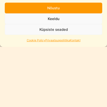
4 eriti suurt kõrge pöördemomendiga elektrimootorit
Nõustu
1 x laetav akupakk
Avanevad uksed
Keeldu
Töötav rool
Kallutatav kabiin
Küpsiste seaded
Avanev esimootori kapott
Mootor liikuvate silindritega
Cookie Policy
Privaatsuspoliitika
Kontakt
Puldiga juhitav õhkvedrustus
Detailne kabiin
Pneumaatilised haagise jalad
Tõstetavad kaldteed autode jaoks
Ehitusjuhend pakendis kaasas
Seotud tooted
%