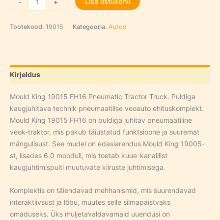
Lisa ostukorvi
-
+
Tractor
Truck
Tootekood:
19015
Kategooria:
Autod
kogus
Kirjeldus
Mould King 19015 FH16 Pneumatic Tractor Truck. Puldiga
kaugjuhitava technik pneumaatilise veoauto ehituskomplekt.
Mould King 19015 FH16 on puldiga juhitav pneumaatiline
veok-traktor, mis pakub täiustatud funktsioone ja suuremat
mängulisust. See mudel on edasiarendus Mould King 19005-
st, lisades 6.0 mooduli, mis toetab kuue-kanalilist
kaugjuhtimispulti muutuvate kiiruste juhtimisega.
Komplektis on täiendavad mehhanismid, mis suurendavad
interaktiivsust ja lõbu, muutes selle silmapaistvaks
omaduseks. Üks muljetavaldavamaid uuendusi on