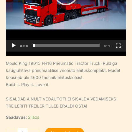
00:00
01:11
Mould King 19015 FH16 Pneumatic Tractor Truck. Puldiga
kaugjuhitava pneumaatilise veoauto ehituskomplekt. Mudel
koosneb üle 4600 technik ehitusklotsist.
Build it. Play it. Love it.
SISALDAB AINULT VEOAUTOT! EI SISALDA VEDAMISEKS
TREILERIT! TREILER TULEB ERALDI OSTA!
Saadavus:
2 laos
Pneumatic